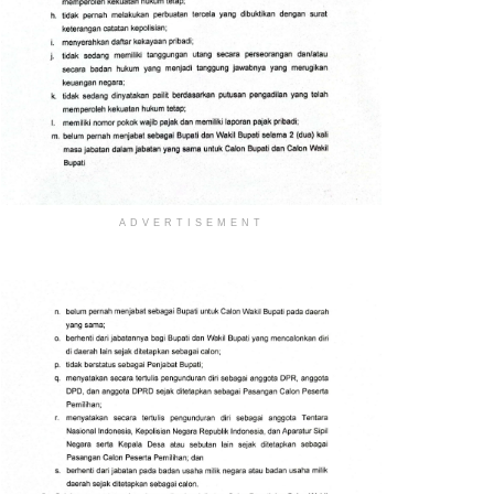
ADVERTISEMENT