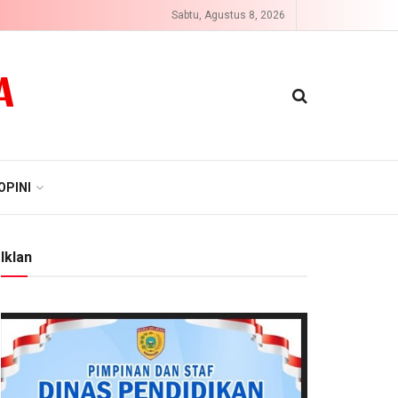
Sabtu, Agustus 8, 2026
OPINI
Iklan