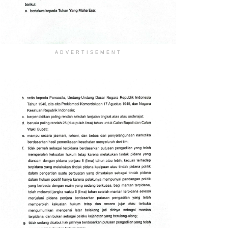
ADVERTISEMENT