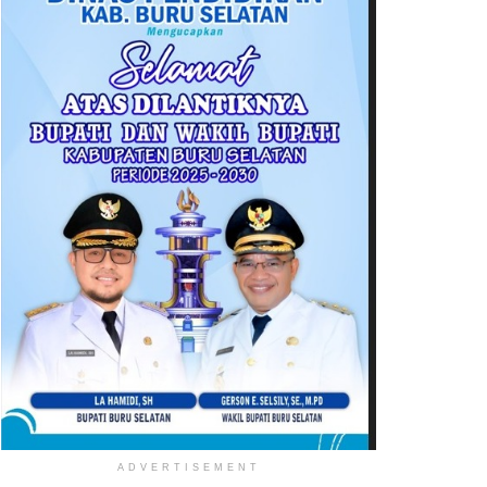
ADVERTISEMENT